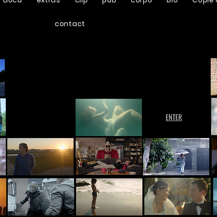
docu
extras
clip
pub
corpo
bio
Copie 
contact
ENTER