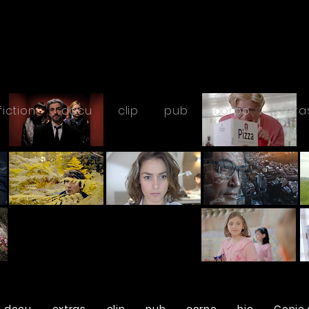
fiction
docu
clip
pub
corpo
extra