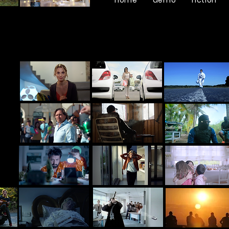
home
démo
fiction