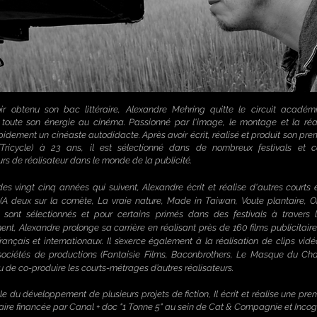
ir obtenu son bac littéraire, Alexandre Mehring quitte le circuit académ
toute son énergie au cinéma. Passionné par l'image, le montage et la réali
pidement un cinéaste autodidacte. Après avoir écrit, réalisé et produit son prem
Tricycle) à 23 ans, il est sélectionné dans de nombreux festivals et
urs
de réalisateur dans le monde de la publicité.
es vingt cinq années qui suivent, Alexandre écrit et réalise d'autres courts
(A deux sur la comète, La vraie nature, Made in Taiwan, Voute plantaire, O
i sont sélectionnés et pour certains primés dans des festivals à travers
ent, Alexandre prolonge sa carrière en réalisant près de 160 films publicitaire
ançais et internationaux. Il s’exerce également à la réalisation de clips vidé
 sociétés de productions (Fantaisie Films, Baconbrothers, Le Masque du Cha
u de co-produire les courts-métrages d’autres réalisateurs.
le
du
développement de plusieurs projets de fiction,
Il écrit et réalise une pre
re financée par Canal + doc "1 Tonne 5" au sein de Cat & Compagnie et Incog