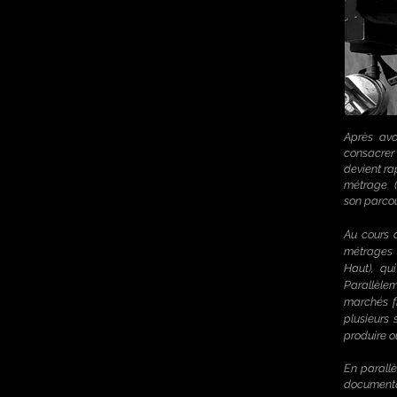
Après avo
consacrer 
devient ra
métrage (
son
parco
Au cours d
métrages 
Haut), qu
Parallèlem
marchés fr
plusieurs
produire o
En
parallè
documentai