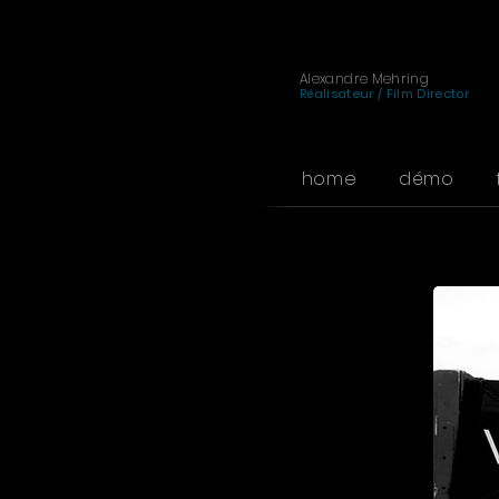
Alexandre Mehring
Réalisateur / Film Director
home
démo