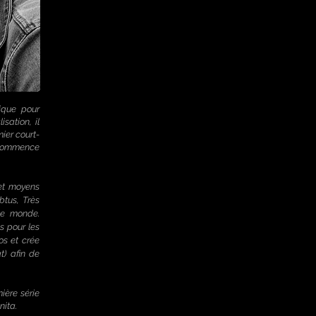
ique pour
sation, il
ier court-
 commence
 et moyens
btus, Très
 le monde.
s pour les
os et crée
t) afin de
mière série
nita.