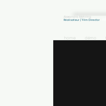
Alexandre Mehring
COUNTRY
A
Réalisateur / Film Director
home
démo