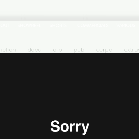
BOUT
SHOWREEL
SHORTS
COMMERCIALS
VARIOUS
fiction
docu
clip
pub
corpo
extra